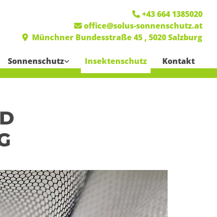
+43 664 1385020

office@solus-sonnenschutz.at

Münchner Bundesstraße 45 ,
5020
Salzburg

Sonnenschutz
Insektenschutz
Kontakt
ND
G