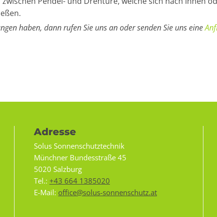
l zwischen Pendel- und Drehtüre, welche sich nach innen o
ießen.
ungen haben, dann rufen Sie uns an oder senden Sie uns eine
Anf
Adresse
Solus Sonnenschutztechnik
Münchner Bundesstraße 45
5020 Salzburg
Tel.:
+43 664 1385020
E-Mail:
office@solus-sonnenschutz.at