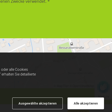
benen Zwecke verwendet. *
oder alle Cookies
halten Sie detaillierte
© MapTiler
© OpenStreetMap contributors
hCaptcha
Ausgewählte akzeptieren
Alle akzeptieren