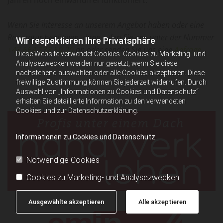
Jahren noch einwandfrei funktioniert.
Wenn Sie Interesse an unserem Angebot haben oder eine
Reparatur benötigen, dann rufen Sie uns unter der Nummer
Wir respektieren Ihre Privatsphäre
+43 664 138 50 20
an oder senden Sie uns eine
Anfrage
.
Diese Website verwendet Cookies. Cookies zu Marketing- und
Analysezwecken werden nur gesetzt, wenn Sie diese
nachstehend auswählen oder alle Cookies akzeptieren. Diese
freiwillige Zustimmung können Sie jederzeit widerrufen. Durch
Auswahl von „Informationen zu Cookies und Datenschutz“
erhalten Sie detaillierte Information zu den verwendeten
Cookies und zur Datenschutzerklärung.
Informationen zu Cookies und Datenschutz
Notwendige Cookies
Cookies zu Marketing- und Analysezwecken
Ausgewählte akzeptieren
Alle akzeptieren