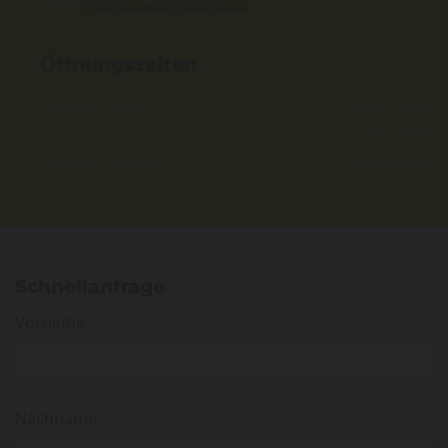
E-Mail:
office@solus-sonnenschutz.at
Öffnungszeiten
Montag - Freitag
08:00 - 12:00
14:00 - 17:30
Samstag - Sonntag
geschlossen
Schnellanfrage
Vorname
Nachname